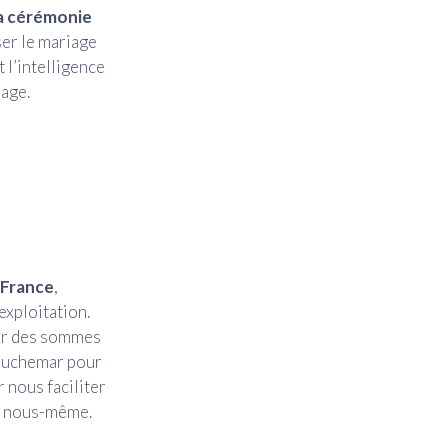
la cérémonie
ser le mariage
 l’intelligence
iage.
 France
,
exploitation.
ser des sommes
cauchemar pour
r nous faciliter
ns nous-même.