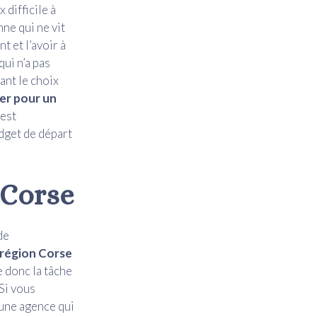
 difficile à
nne qui ne vit
t et l’avoir à
ui n’a pas
ant le choix
er pour un
 est
dget de départ
 Corse
de
 région Corse
e donc la tâche
 Si vous
 une agence qui