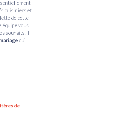
ssentiellement
fs cuisiniers et
lette de cette
e équipe vous
s souhaits. Il
 mariage
qui
ritères de