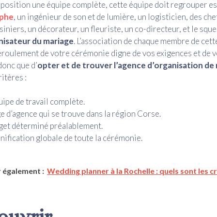
sposition une équipe complète, cette équipe doit regrouper e
phe
, un ingénieur de son et de lumière, un logisticien, des che
siniers, un décorateur, un fleuriste, un co-directeur, et le sque
nisateur du mariage
. L’association de chaque membre de cett
éroulement de votre cérémonie digne de vos exigences et de vo
donc que d’
opter et de trouver l’agence d’organisation de
itères :
ipe de travail complète.
e d’agence qui se trouve dans la région Corse.
et déterminé préalablement.
nification globale de toute la cérémonie.
 également :
Wedding planner à la Rochelle : quels sont les c
ouvrir