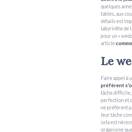
quelques années
tables, aux co
détails est im
labyrinthe de l
pour un « wedd
article
commen
Le we
Faire appel à u
préfèrent s’o
tâche difficile
perfection et d
ne préfèrent p
leur tâche con
cela est néces
organisme que 