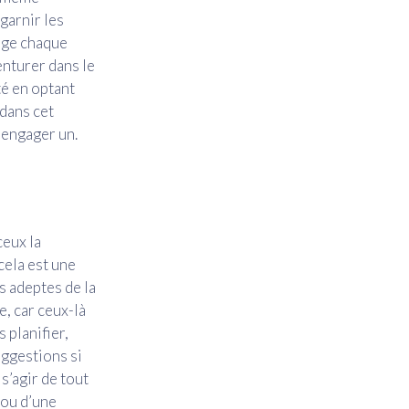
 garnir les
iage chaque
enturer dans le
té en optant
 dans cet
 engager un.
ceux la
cela est une
s adeptes de la
e, car ceux-là
 planifier,
uggestions si
 s’agir de tout
 ou d’une