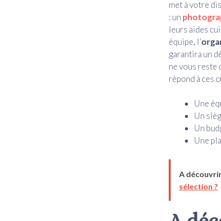
met à votre di
: un
photogra
leurs aides cui
équipe, l’
orga
garantira un d
ne vous reste 
répond à ces cr
Une équ
Un sièg
Un budg
Une pla
A découvrir
sélection ?
A déc