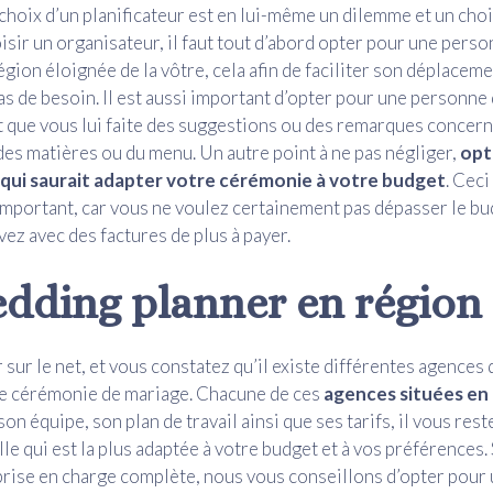
choix d’un planificateur est en lui-même un dilemme et un choix
isir un organisateur, il faut tout d’abord opter pour une perso
gion éloignée de la vôtre, cela afin de faciliter son déplacemen
as de besoin. Il est aussi important d’opter pour une personne q
 que vous lui faite des suggestions ou des remarques concern
des matières ou du menu. Un autre point à ne pas négliger,
opt
qui saurait adapter votre cérémonie à votre budget
. Ceci
portant, car vous ne voulez certainement pas dépasser le bu
vez avec des factures de plus à payer.
dding planner en région
 sur le net, et vous constatez qu’il existe différentes agences 
de cérémonie de mariage. Chacune de ces
agences situées en
n équipe, son plan de travail ainsi que ses tarifs, il vous rest
lle qui est la plus adaptée à votre budget et à vos préférences.
rise en charge complète, nous vous conseillons d’opter pour