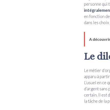
personne qui t
intégralemen
en fonction des
dans les choix
A découvrir
Le di
Le métier d’o
apparu à parti
L’usuel en ce 
d’argent sans 
certain. Il est
la tâche de la