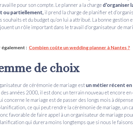
ravaille pour son compte. Le planner a la charge
d’organiser 
t ou partiellement,
il prend la charge de planifier et d’organi
 souhaits et du budget qu’on lui a attribué. La bonne gestion et
 jouent un rôle important dans le travail d’organisateur de mar
 également :
Combien coûte un wedding planner à Nantes ?
lemme de choix
rganisateur de cérémonie de mariage est
un métier récent en
r des années 2000, il est donc un terrain nouveau et encore en 
qui concerne le mariage est de passer des longs mois à dépen
planification, ce qui peut rendre la cérémonie de mariage, un 
 donc favorable de faire appel à un organisateur de mariage pou
 planification qui durera moins longtemps que si nous le faiso