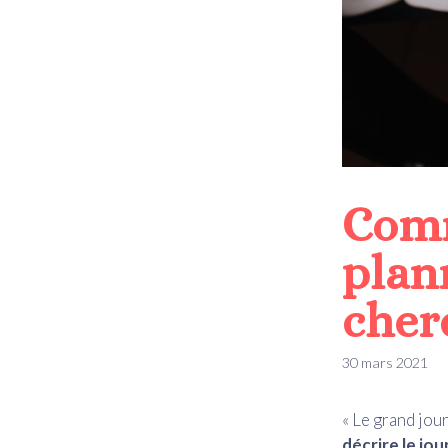
Comm
plan
cher
30 mars 2021
« Le grand jour
décrire le jou