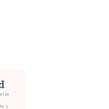
d
art de
der à