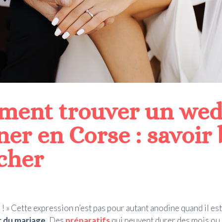
ent trouver un wed
ner en Corse : savoir 
cher
 ! » Cette expression n’est pas pour autant anodine quand il es
r du mariage.
Des
préparatifs
qui peuvent durer des mois o