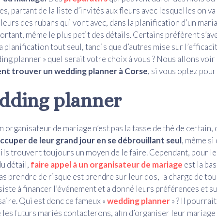
, partant de la liste d’invités aux fleurs avec lesquelles on va
uleurs des rubans qui vont avec, dans la planification d’un mar
portant, même le plus petit des détails. Certains préfèrent s’av
a planification tout seul, tandis que d’autres mise sur l’efficaci
ing planner » quel serait votre choix à vous ? Nous allons voir
t trouver un wedding planner à Corse
, si vous optez pour
dding planner
n organisateur de mariage n’est pas la tasse de thé de certain, 
ccuper de leur grand jour en se débrouillant seul
, même si 
, ils trouvent toujours un moyen de le faire. Cependant, pour le
u détail,
faire appel à un organisateur de mariage
est la bas
as prendre de risque est prendre sur leur dos, la charge de tous
siste à financer l’événement et a donné leurs préférences et s
saire. Qui est donc ce fameux «
wedding planner
» ? Il pourrait
les futurs mariés contacterons, afin d’organiser leur mariage