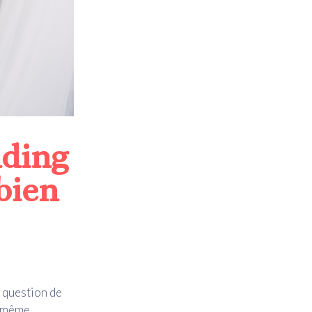
ding
bien
t question de
u même