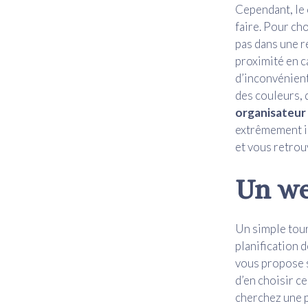
Cependant, le 
faire. Pour cho
pas dans une ré
proximité en c
d’inconvénient
des couleurs, 
organisateur 
extrêmement im
et vous retrou
Un we
Un simple tour
planification 
vous propose so
d’en choisir ce
cherchez une p